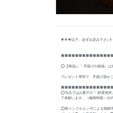
🔶🔷🔶以下、必ずお読み下さい❗️ 
🔲🔲🔲🔲🔲🔲🔲🔲🔲🔲🔲🔲🔲🔲
⭕️【商品に『 手提げの紙袋』
プレゼント用等で、手提げ袋がご
🔲🔲🔲🔲🔲🔲🔲🔲🔲🔲🔲🔲🔲🔲
⭕当店ではお菓子の『 鮮度保持
了承願います。（梅雨時期～10
⭕️鳥インフルエンザによる鶏卵