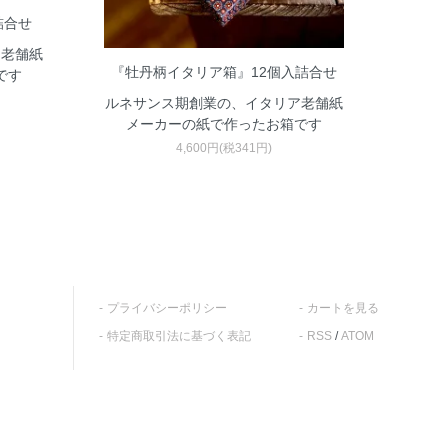
詰合せ
ア老舗紙
『牡丹柄イタリア箱』12個入詰合せ
です
ルネサンス期創業の、イタリア老舗紙
メーカーの紙で作ったお箱です
4,600円(税341円)
プライバシーポリシー
カートを見る
特定商取引法に基づく表記
RSS
/
ATOM