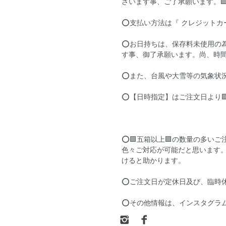
ざいます事、ご了承願います。
⭕支払い方法は『 クレジットカ
⭕お日持ちは、保存料未使用の為
す事、御了承願います。尚、時
⭕また、台風や大雪等の気象状
⭕【日時指定】はご注文日より
⭕🟪五箱以上🟪の数量の多い
色々ご対応が可能だと思います
けると助かります。
⭕ご注文日が定休日及び、臨時休
⭕その他情報は、インスタグラム（cu