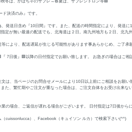
秋冬は、かぼちゃのサブレ→春夏は、サブレシトロン等🟪
ード決済のみ』です。
、発送日含め『10日間』です。また、配送の時間指定により、発送に
間指定が無い最速の配送でも、北海道は２日。南九州地方も２日、北九州
況等により、配送遅延が生じる可能性があります事あらかじめ、ご了承
『 7日後』🟪以降の日付指定でお願い致します。 お急ぎの場合はご相
ご注文は、当ページのお問合せメールにより10日以上前にご相談をお願
。また、繁忙期やご注文が重なった場合は、ご注文自体をお受け出来な
業の場合、ご返信が遅れる場合がございます。 日付指定は7日後から
issonlucca）、Facebook（キュイソン ルカ）で検索下さい(^^)