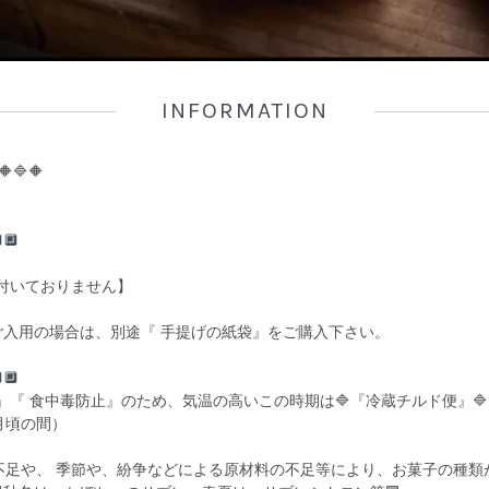
INFORMATION
🔷🔶
🔲
は付いておりません】
入用の場合は、別途『 手提げの紙袋』をご購入下さい。
🔲
』『 食中毒防止』のため、気温の高いこの時期は🔷『冷蔵チルド便』
月頃の間）
不足や、 季節や、紛争などによる原材料の不足等により、お菓子の種