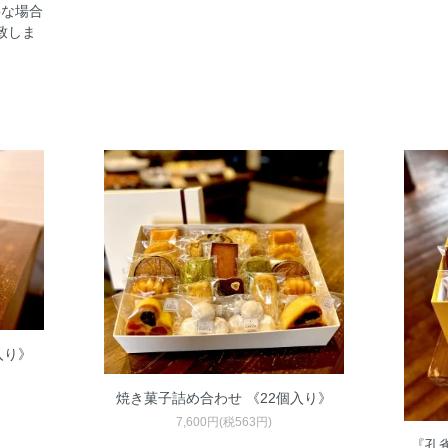
要な場合
致しま
。
入り》
焼き菓子詰め合わせ 《22個入り》
7,600円(税563円)
『孔