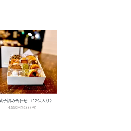
菓子詰め合わせ 《12個入り》
4,550円(税337円)