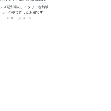
ンス期創業の、イタリア老舗紙
ーカーの紙で作ったお箱です
4,600円(税341円)