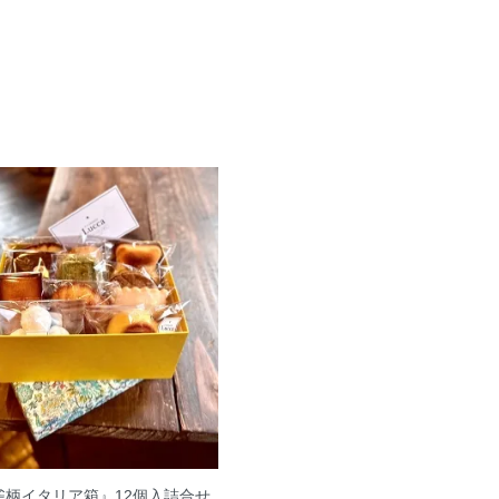
雀柄イタリア箱』12個入詰合せ