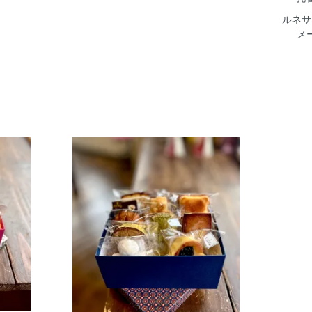
ルネサ
メ